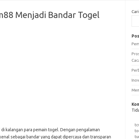
Cari
m88 Menjadi Bandar Togel
Pos
Pem
Pro
Caca
Per
Ino
Mem
Kom
Tid
tc
 di kalangan para pemain togel. Dengan pengalaman
to
tu
ikenal sebagai bandar yang dapat dipercaya dan transparan