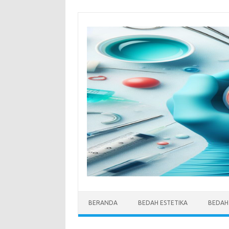
Skip
to
content
BERANDA
BEDAH ESTETIKA
BEDAH