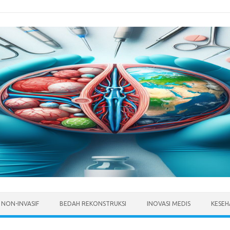
 NON-INVASIF
BEDAH REKONSTRUKSI
INOVASI MEDIS
KESEH