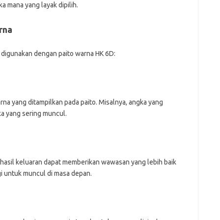
a mana yang layak dipilih.
rna
t digunakan dengan paito warna HK 6D:
na yang ditampilkan pada paito. Misalnya, angka yang
 yang sering muncul.
 hasil keluaran dapat memberikan wawasan yang lebih baik
i untuk muncul di masa depan.