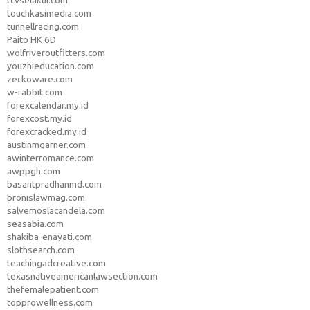
touchkasimedia.com
tunnellracing.com
Paito HK 6D
wolfriveroutfitters.com
youzhieducation.com
zeckoware.com
w-rabbit.com
forexcalendar.my.id
forexcost.my.id
forexcracked.my.id
austinmgarner.com
awinterromance.com
awppgh.com
basantpradhanmd.com
bronislawmag.com
salvemoslacandela.com
seasabia.com
shakiba-enayati.com
slothsearch.com
teachingadcreative.com
texasnativeamericanlawsection.com
thefemalepatient.com
topprowellness.com