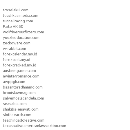
tcvselakui.com
touchkasimedia.com
tunnellracing.com
Paito HK 6D
wolfriveroutfitters.com
youzhieducation.com
zeckoware.com
w-rabbit.com
forexcalendar.my.id
forexcost.my.id
forexcracked.my.id
austinmgarner.com
awinterromance.com
awppgh.com
basantpradhanmd.com
bronislawmag.com
salvemoslacandela.com
seasabia.com
shakiba-enayati.com
slothsearch.com
teachingadcreative.com
texasnativeamericanlawsection.com