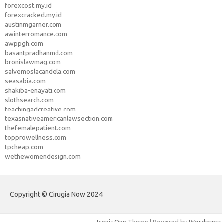
forexcost.my.id
forexcracked.my.id
austinmgarner.com
awinterromance.com
awppgh.com
basantpradhanmd.com
bronislawmag.com
salvemoslacandela.com
seasabia.com
shakiba-enayati.com
slothsearch.com
teachingadcreative.com
texasnativeamericanlawsection.com
thefemalepatient.com
topprowellness.com
tpcheap.com
wethewomendesign.com
Copyright © Cirugia Now 2024
Iconic One
Theme | Powered by
Wordpress