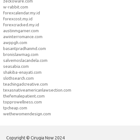
zeckoware.com
w-rabbit.com
forexcalendar.my.id
forexcost.my.id
forexcracked.my.id
austinmgarner.com
awinterromance.com
awppgh.com
basantpradhanmd.com
bronislawmag.com
salvemoslacandela.com
seasabia.com
shakiba-enayati.com
slothsearch.com
teachingadcreative.com
texasnativeamericanlawsection.com
thefemalepatient.com
topprowellness.com
tpcheap.com
wethewomendesign.com
Copyright © Cirugia Now 2024