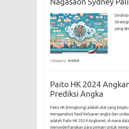
Nagasaon Sydney Palin
Deskrip
Strateg
yang aku
Category:
Artikel
Paito HK 2024 Angkan
Prediksi Angka
Paito HK (Hongkong) adalah alat yang begitu
menganalisis hasil keluaran angka dari undi
adalah Paito HK 2024 Angkanet, di mana data
menyederhanakan para pemain untuk memperh