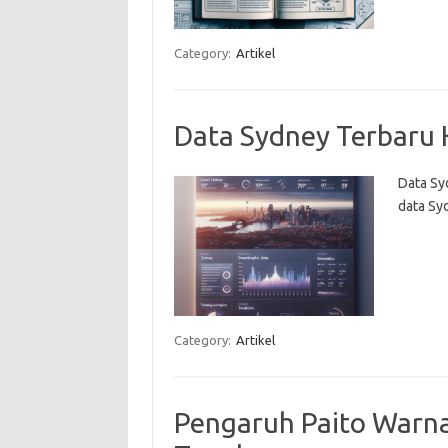
Category:
Artikel
Data Sydney Terbaru 
Data Sy
data Syd
Category:
Artikel
Pengaruh Paito Warna