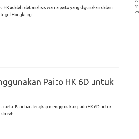
t
t
to HK adalah alat analisis warna paito yang digunakan dalam
w
i togel Hongkong.
ggunakan Paito HK 6D untuk
si meta: Panduan lengkap menggunakan paito HK 6D untuk
 akurat.