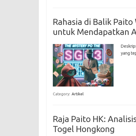
Rahasia di Balik Paito
untuk Mendapatkan A
Deskrip
yang te
Category:
Artikel
Raja Paito HK: Analis
Togel Hongkong