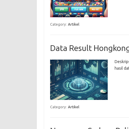
Category:
Artikel
Data Result Hongkong
Deskrip
hasil d
Category:
Artikel