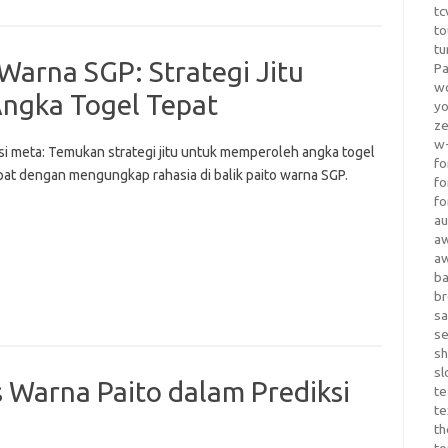
tc
to
tu
 Warna SGP: Strategi Jitu
Pa
wo
ngka Togel Tepat
yo
z
w-
si meta: Temukan strategi jitu untuk memperoleh angka togel
fo
pat dengan mengungkap rahasia di balik paito warna SGP.
fo
fo
au
a
a
b
b
sa
s
sh
sl
is Warna Paito dalam Prediksi
te
te
th