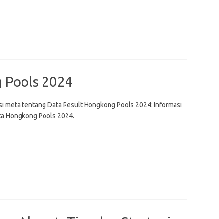
 Pools 2024
si meta tentang Data Result Hongkong Pools 2024: Informasi
ata Hongkong Pools 2024.