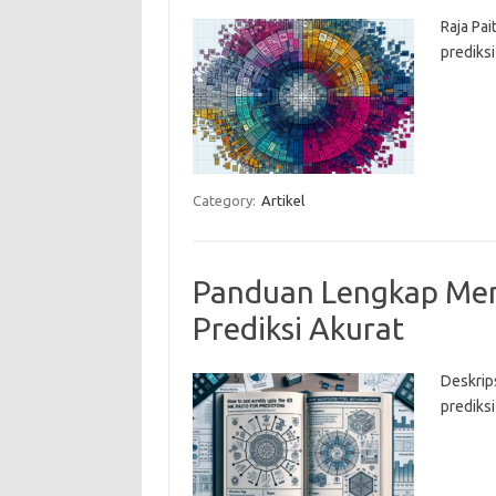
Raja Pai
prediks
Category:
Artikel
Panduan Lengkap Men
Prediksi Akurat
Deskrip
prediksi