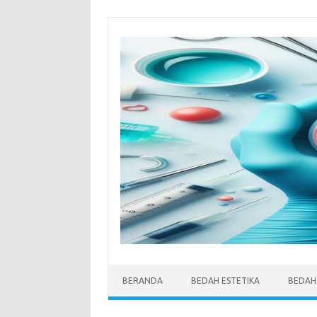
Skip
to
content
BERANDA
BEDAH ESTETIKA
BEDAH