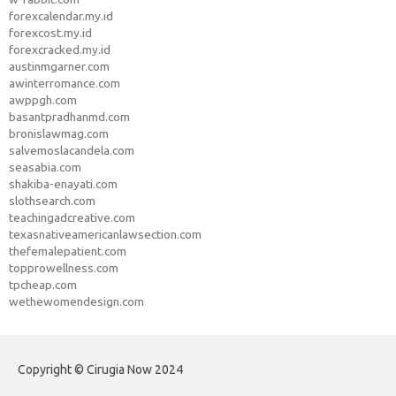
forexcalendar.my.id
forexcost.my.id
forexcracked.my.id
austinmgarner.com
awinterromance.com
awppgh.com
basantpradhanmd.com
bronislawmag.com
salvemoslacandela.com
seasabia.com
shakiba-enayati.com
slothsearch.com
teachingadcreative.com
texasnativeamericanlawsection.com
thefemalepatient.com
topprowellness.com
tpcheap.com
wethewomendesign.com
Copyright © Cirugia Now 2024