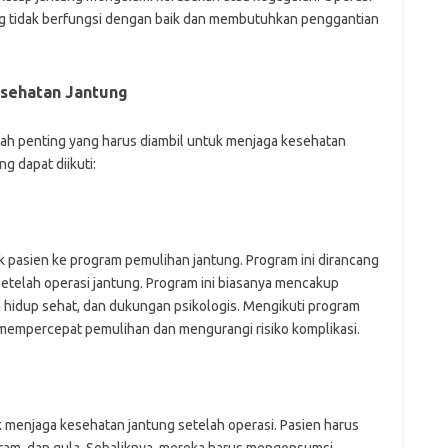
ung tidak berfungsi dengan baik dan membutuhkan penggantian
sehatan Jantung
kah penting yang harus diambil untuk menjaga kesehatan
g dapat diikuti:
g
k pasien ke program pemulihan jantung. Program ini dirancang
telah operasi jantung. Program ini biasanya mencakup
ya hidup sehat, dan dukungan psikologis. Mengikuti program
 mempercepat pemulihan dan mengurangi risiko komplikasi.
 menjaga kesehatan jantung setelah operasi. Pasien harus
ram, dan gula. Sebaliknya, mereka harus mengonsumsi