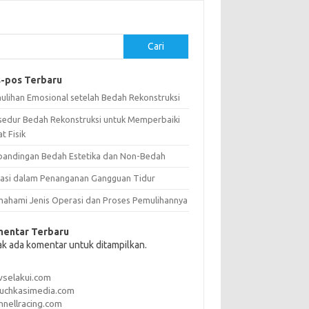
Cari
-pos Terbaru
ulihan Emosional setelah Bedah Rekonstruksi
sedur Bedah Rekonstruksi untuk Memperbaiki
t Fisik
bandingan Bedah Estetika dan Non-Bedah
vasi dalam Penanganan Gangguan Tidur
ahami Jenis Operasi dan Proses Pemulihannya
entar Terbaru
ak ada komentar untuk ditampilkan.
vselakui.com
uchkasimedia.com
nnellracing.com