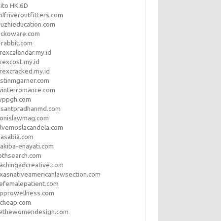
ito HK 6D
lfriveroutfitters.com
uzhieducation.com
eckoware.com
rabbit.com
rexcalendar.my.id
rexcost.my.id
rexcracked.my.id
stinmgarner.com
winterromance.com
wppgh.com
asantpradhanmd.com
ronislawmag.com
lvemoslacandela.com
easabia.com
akiba-enayati.com
othsearch.com
achingadcreative.com
xasnativeamericanlawsection.com
efemalepatient.com
opprowellness.com
pcheap.com
ethewomendesign.com