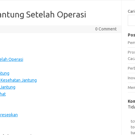
Cari
ntung Setelah Operasi
0 Comment
Pos
Pem
Pro
Caca
elah Operasi
Per
ntung
Ino
 Kesehatan Jantung
 Jantung
Mem
hat
Kom
Tid
iresepkan
tc
to
tu