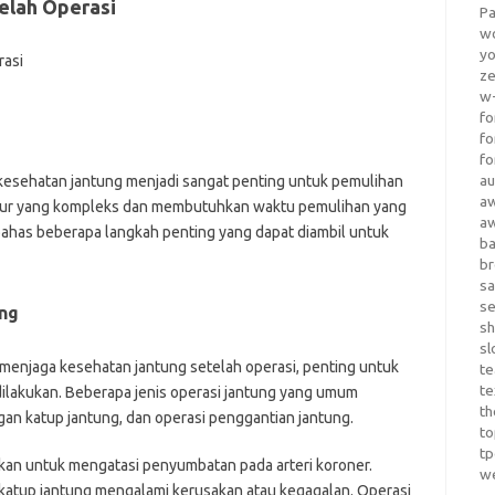
elah Operasi
Pa
wo
yo
z
w-
fo
fo
fo
au
 kesehatan jantung menjadi sangat penting untuk pemulihan
a
edur yang kompleks dan membutuhkan waktu pemulihan yang
a
mbahas beberapa langkah penting yang dapat diambil untuk
b
b
sa
s
ng
sh
sl
njaga kesehatan jantung setelah operasi, penting untuk
te
te
dilakukan. Beberapa jenis operasi jantung yang umum
th
gan katup jantung, dan operasi penggantian jantung.
t
t
kan untuk mengatasi penyumbatan pada arteri koroner.
w
katup jantung mengalami kerusakan atau kegagalan. Operasi