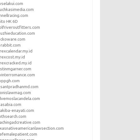
vselakui.com
uchkasimedia.com
nnellracing.com
ito HK 6D
lfriveroutfitters.com
uzhieducation.com
eckoware.com
rabbit.com
rexcalendar.my.id
rexcost.my.id
rexcracked.my.id
stinmgarner.com
winterromance.com
wppgh.com
asantpradhanmd.com
ronislawmag.com
lvemoslacandela.com
easabia.com
akiba-enayati.com
othsearch.com
achingadcreative.com
xasnativeamericanlawsection.com
efemalepatient.com