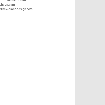
opprowellness.com
pcheap.com
ethewomendesign.com