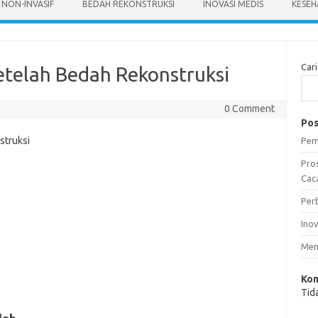
 NON-INVASIF
BEDAH REKONSTRUKSI
INOVASI MEDIS
KESEH
Cari
telah Bedah Rekonstruksi
0 Comment
Pos
Pem
Pro
Caca
Per
Ino
Mem
Kom
Tid