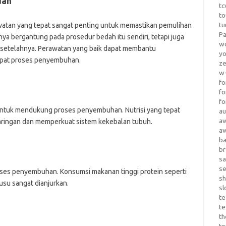
dah
tc
to
tu
awatan yang tepat sangat penting untuk memastikan pemulihan
Pa
ya bergantung pada prosedur bedah itu sendiri, tetapi juga
wo
 setelahnya. Perawatan yang baik dapat membantu
yo
epat proses penyembuhan.
z
w-
fo
fo
fo
untuk mendukung proses penyembuhan. Nutrisi yang tepat
au
a
ringan dan memperkuat sistem kekebalan tubuh.
a
b
b
sa
s
ses penyembuhan. Konsumsi makanan tinggi protein seperti
sh
susu sangat dianjurkan.
sl
te
te
th