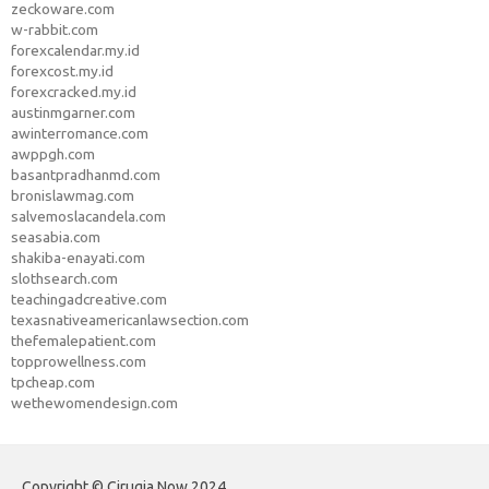
zeckoware.com
w-rabbit.com
forexcalendar.my.id
forexcost.my.id
forexcracked.my.id
austinmgarner.com
awinterromance.com
awppgh.com
basantpradhanmd.com
bronislawmag.com
salvemoslacandela.com
seasabia.com
shakiba-enayati.com
slothsearch.com
teachingadcreative.com
texasnativeamericanlawsection.com
thefemalepatient.com
topprowellness.com
tpcheap.com
wethewomendesign.com
Copyright © Cirugia Now 2024