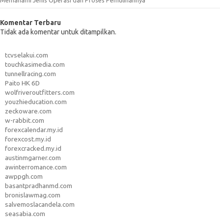
Komentar Terbaru
Tidak ada komentar untuk ditampilkan.
tcvselakui.com
touchkasimedia.com
tunnellracing.com
Paito HK 6D
wolfriveroutfitters.com
youzhieducation.com
zeckoware.com
w-rabbit.com
forexcalendar.my.id
forexcost.my.id
forexcracked.my.id
austinmgarner.com
awinterromance.com
awppgh.com
basantpradhanmd.com
bronislawmag.com
salvemoslacandela.com
seasabia.com