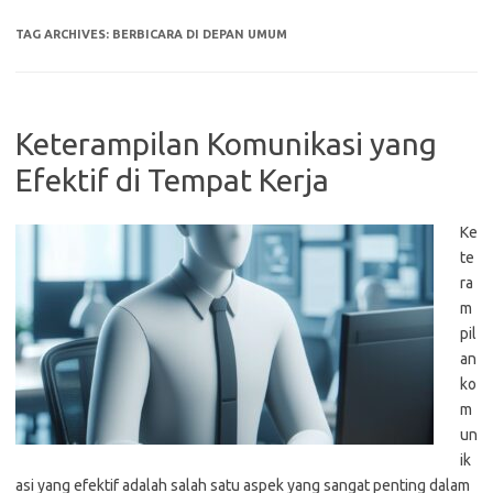
TAG ARCHIVES:
BERBICARA DI DEPAN UMUM
Keterampilan Komunikasi yang
Efektif di Tempat Kerja
Ke
te
ra
m
pil
an
ko
m
un
ik
asi yang efektif adalah salah satu aspek yang sangat penting dalam