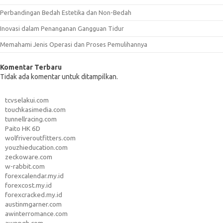
Perbandingan Bedah Estetika dan Non-Bedah
Inovasi dalam Penanganan Gangguan Tidur
Memahami Jenis Operasi dan Proses Pemulihannya
Komentar Terbaru
Tidak ada komentar untuk ditampilkan.
tcvselakui.com
touchkasimedia.com
tunnellracing.com
Paito HK 6D
wolfriveroutfitters.com
youzhieducation.com
zeckoware.com
w-rabbit.com
forexcalendar.my.id
forexcost.my.id
forexcracked.my.id
austinmgarner.com
awinterromance.com