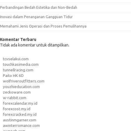
Perbandingan Bedah Estetika dan Non-Bedah
Inovasi dalam Penanganan Gangguan Tidur
Memahami Jenis Operasi dan Proses Pemulihannya
Komentar Terbaru
Tidak ada komentar untuk ditampilkan.
tcvselakui.com
touchkasimedia.com
tunnellracing.com
Paito HK 6D
wolfriveroutfitters.com
youzhieducation.com
zeckoware.com
w-rabbit.com
forexcalendar.my.id
forexcost.my.id
forexcracked.my.id
austinmgarner.com
awinterromance.com