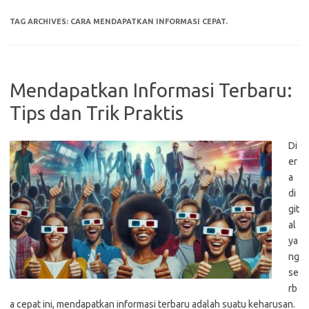
TAG ARCHIVES:
CARA MENDAPATKAN INFORMASI CEPAT.
Mendapatkan Informasi Terbaru:
Tips dan Trik Praktis
Di
er
a
di
git
al
ya
ng
se
rb
a cepat ini, mendapatkan informasi terbaru adalah suatu keharusan.