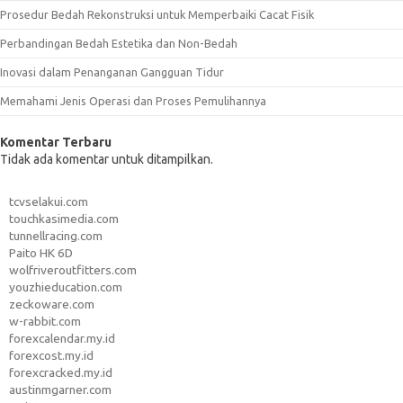
Prosedur Bedah Rekonstruksi untuk Memperbaiki Cacat Fisik
Perbandingan Bedah Estetika dan Non-Bedah
Inovasi dalam Penanganan Gangguan Tidur
Memahami Jenis Operasi dan Proses Pemulihannya
Komentar Terbaru
Tidak ada komentar untuk ditampilkan.
tcvselakui.com
touchkasimedia.com
tunnellracing.com
Paito HK 6D
wolfriveroutfitters.com
youzhieducation.com
zeckoware.com
w-rabbit.com
forexcalendar.my.id
forexcost.my.id
forexcracked.my.id
austinmgarner.com