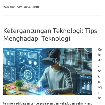
TAG ARCHIVES:
GAYA HIDUP
Ketergantungan Teknologi: Tips
Menghadapi Teknologi
Ke
ha
dir
an
te
kn
ol
og
i
te
lah menjadi bagian tak terpisahkan dari kehidupan sehari-hari.