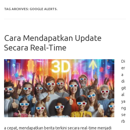
TAG ARCHIVES:
GOOGLE ALERTS.
Cara Mendapatkan Update
Secara Real-Time
Di
er
a
di
git
al
ya
ng
se
rb
a cepat, mendapatkan berita terkini secara real-time menjadi