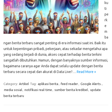
ku
ti
pe
rk
e
m
ba
ngan berita terbaru sangat penting di era informasi saat ini. Baik itu
untuk kepentingan pribadi, pekerjaan, atau sekadar mengetahui apa
yang sedang terjadi di dunia, akses cepat terhadap berita terkini
sangatlah dibutuhkan. Namun, dengan banyaknya sumber informasi,
bagaimana caranya agar Anda dapat selalu update dengan berita
terbaru secara cepat dan akurat di Data Live?…
Read More »
Category:
Artikel
Tag:
aplikasi berita
,
feed reader
,
Google Alerts.
,
media sosial
,
notifikasi real-time
,
sumber berita kredibel
,
update
berita terbaru