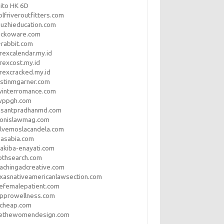
ito HK 6D
lfriveroutfitters.com
uzhieducation.com
eckoware.com
rabbit.com
rexcalendar.my.id
rexcost.my.id
rexcracked.my.id
stinmgarner.com
winterromance.com
wppgh.com
asantpradhanmd.com
ronislawmag.com
lvemoslacandela.com
easabia.com
akiba-enayati.com
othsearch.com
achingadcreative.com
xasnativeamericanlawsection.com
efemalepatient.com
opprowellness.com
pcheap.com
ethewomendesign.com