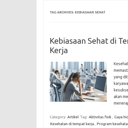
TAG ARCHIVES:
KEBIASAAN SEHAT
Kebiasaan Sehat di Te
Kerja
Kesehat
memasti
yang dit
karyawan
kesukses
akan me
menera
Category:
Artikel
Tag:
Aktivitas fisik
,
Gaya hi
Kesehatan di tempat kerja
,
Program kesehata