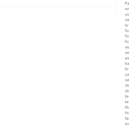
Pa
wo
yo
z
w-
fo
fo
fo
au
a
a
b
b
sa
s
sh
sl
te
te
th
t
t
w