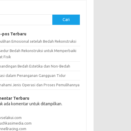
Cari
-pos Terbaru
ulihan Emosional setelah Bedah Rekonstruksi
sedur Bedah Rekonstruksi untuk Memperbaiki
t Fisik
bandingan Bedah Estetika dan Non-Bedah
vasi dalam Penanganan Gangguan Tidur
ahami Jenis Operasi dan Proses Pemulihannya
entar Terbaru
ak ada komentar untuk ditampilkan.
vselakui.com
uchkasimedia.com
nnellracing.com