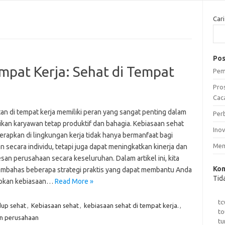
Cari
Pos
mpat Kerja: Sehat di Tempat
Pem
Pro
Caca
an di tempat kerja memiliki peran yang sangat penting dalam
Per
kan karyawan tetap produktif dan bahagia. Kebiasaan sehat
Ino
erapkan di lingkungan kerja tidak hanya bermanfaat bagi
Mem
 secara individu, tetapi juga dapat meningkatkan kinerja dan
an perusahaan secara keseluruhan. Dalam artikel ini, kita
Kom
mbahas beberapa strategi praktis yang dapat membantu Anda
Tid
pkan kebiasaan…
Read More »
tc
dup sehat
,
Kebiasaan sehat
,
kebiasaan sehat di tempat kerja.
,
to
n perusahaan
tu