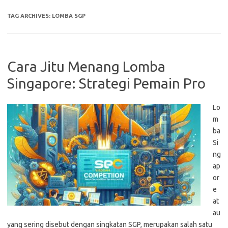
TAG ARCHIVES:
LOMBA SGP
Cara Jitu Menang Lomba
Singapore: Strategi Pemain Pro
Lo
m
ba
Si
ng
ap
or
e
at
au
yang sering disebut dengan singkatan SGP, merupakan salah satu