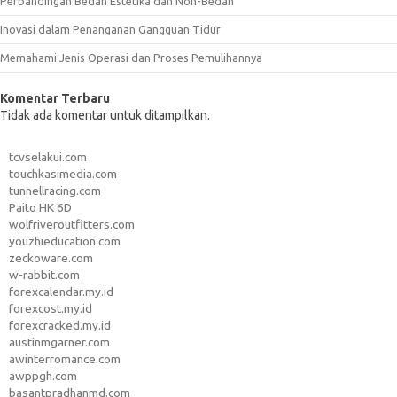
Perbandingan Bedah Estetika dan Non-Bedah
Inovasi dalam Penanganan Gangguan Tidur
Memahami Jenis Operasi dan Proses Pemulihannya
Komentar Terbaru
Tidak ada komentar untuk ditampilkan.
tcvselakui.com
touchkasimedia.com
tunnellracing.com
Paito HK 6D
wolfriveroutfitters.com
youzhieducation.com
zeckoware.com
w-rabbit.com
forexcalendar.my.id
forexcost.my.id
forexcracked.my.id
austinmgarner.com
awinterromance.com
awppgh.com
basantpradhanmd.com