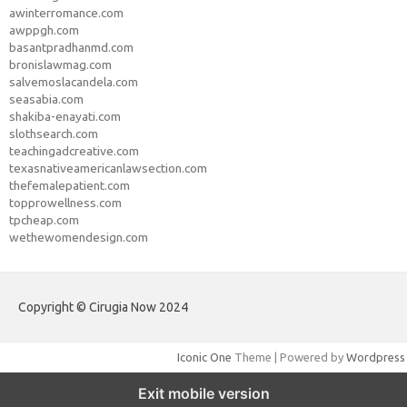
awinterromance.com
awppgh.com
basantpradhanmd.com
bronislawmag.com
salvemoslacandela.com
seasabia.com
shakiba-enayati.com
slothsearch.com
teachingadcreative.com
texasnativeamericanlawsection.com
thefemalepatient.com
topprowellness.com
tpcheap.com
wethewomendesign.com
Copyright © Cirugia Now 2024
Iconic One
Theme | Powered by
Wordpress
Exit mobile version