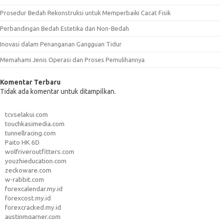
Prosedur Bedah Rekonstruksi untuk Memperbaiki Cacat Fisik
Perbandingan Bedah Estetika dan Non-Bedah
Inovasi dalam Penanganan Gangguan Tidur
Memahami Jenis Operasi dan Proses Pemulihannya
Komentar Terbaru
Tidak ada komentar untuk ditampilkan.
tcvselakui.com
touchkasimedia.com
tunnellracing.com
Paito HK 6D
wolfriveroutfitters.com
youzhieducation.com
zeckoware.com
w-rabbit.com
forexcalendar.my.id
forexcost.my.id
forexcracked.my.id
austinmgarner.com