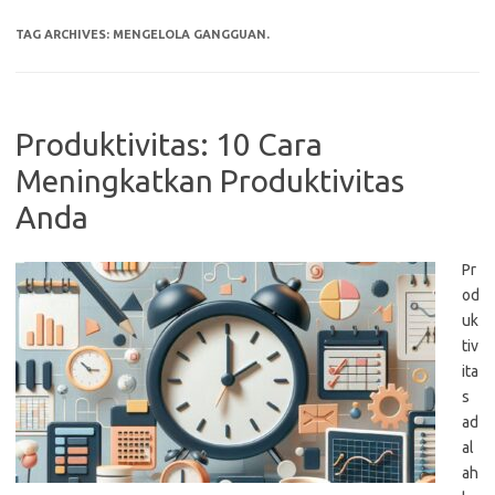
TAG ARCHIVES:
MENGELOLA GANGGUAN.
Produktivitas: 10 Cara
Meningkatkan Produktivitas
Anda
Pr
od
uk
tiv
ita
s
ad
al
ah