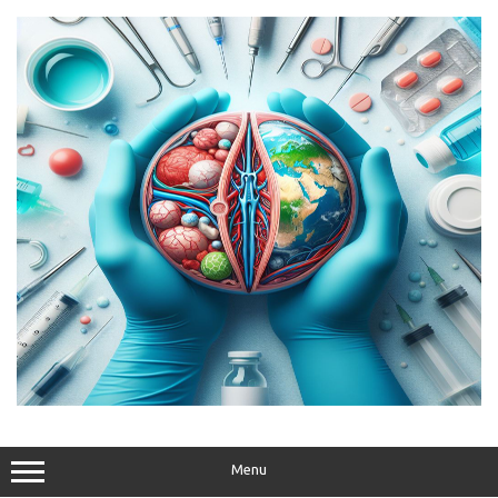
Skip
to
content
Menu