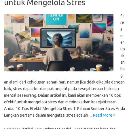
untuk Mengelola Stres
St
re
s
m
er
up
ak
an
ba
gi
an alami dari kehidupan sehari-hari, namun jika tidak dikelola dengan
baik, stres dapat berdampak negatif pada kesejahteraan fisik dan
mental seseorang. Dalam artikel ini, kami akan memberikan 10 tips
efektif untuk mengelola stres dan meningkatkan kesejahteraan
Anda. 10 Tips Efektif Mengelola Stres 1. Pahami Sumber Stres Anda
Langkah pertama dalam mengatasi stres adalah…
Read More »