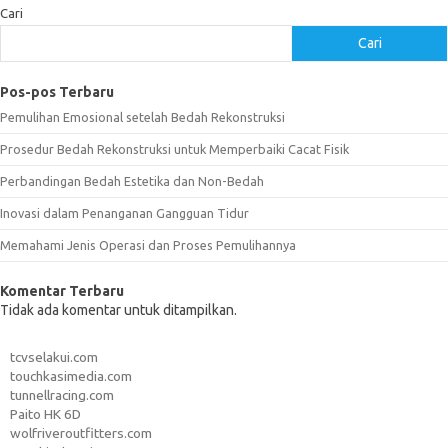
Cari
Cari
Pos-pos Terbaru
Pemulihan Emosional setelah Bedah Rekonstruksi
Prosedur Bedah Rekonstruksi untuk Memperbaiki Cacat Fisik
Perbandingan Bedah Estetika dan Non-Bedah
Inovasi dalam Penanganan Gangguan Tidur
Memahami Jenis Operasi dan Proses Pemulihannya
Komentar Terbaru
Tidak ada komentar untuk ditampilkan.
tcvselakui.com
touchkasimedia.com
tunnellracing.com
Paito HK 6D
wolfriveroutfitters.com