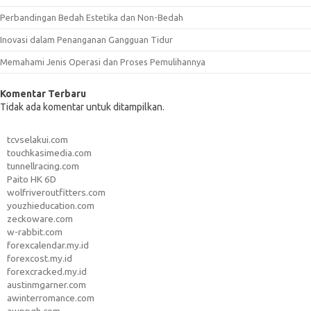
Perbandingan Bedah Estetika dan Non-Bedah
Inovasi dalam Penanganan Gangguan Tidur
Memahami Jenis Operasi dan Proses Pemulihannya
Komentar Terbaru
Tidak ada komentar untuk ditampilkan.
tcvselakui.com
touchkasimedia.com
tunnellracing.com
Paito HK 6D
wolfriveroutfitters.com
youzhieducation.com
zeckoware.com
w-rabbit.com
forexcalendar.my.id
forexcost.my.id
forexcracked.my.id
austinmgarner.com
awinterromance.com