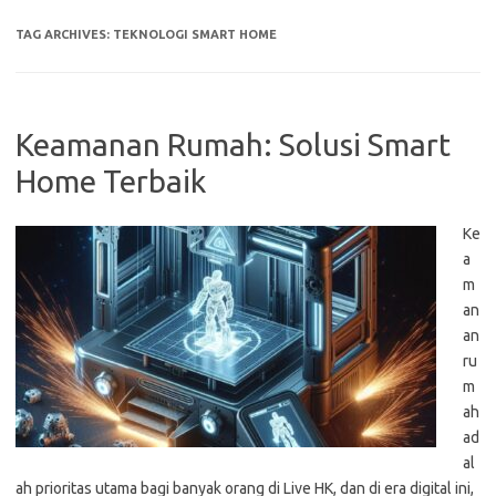
TAG ARCHIVES:
TEKNOLOGI SMART HOME
Keamanan Rumah: Solusi Smart
Home Terbaik
Ke
a
m
an
an
ru
m
ah
ad
al
ah prioritas utama bagi banyak orang di Live HK, dan di era digital ini,