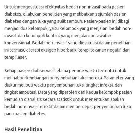
Untuk mengevaluasi efektivitas bedah non-invasif pada pasien
diabetes, dilakukan penelitian yang melibatkan sejumlah pasien
diabetes dengan luka yang sulit sembuh. Pasien-pasien ini dibagi
menjadi dua kelompok, yaitu kelompok yang menjalani bedah non-
invasif dan kelompok kontrol yang menjalani perawatan
konvensional. Bedah non-invasif yang dievaluasi dalam penelitian
ini termasuk terapi oksigen hiperbarik, terapi tekanan negatif, dan
terapi laser.
Setiap pasien diobservasi selama periode waktu tertentu untuk
melihat perkembangan penyembuhan luka mereka. Parameter yang
diukur meliputi waktu penyembuhan luka, tingkat infeksi, dan
tingkat amputasi. Data yang diperoleh dari kedua kelompok pasien
kemudian dianalisis secara statistik untuk menentukan apakah
bedah non-invasif efektif dalam mempercepat penyembuhan luka
pada pasien diabetes.
Hasil Penelitian