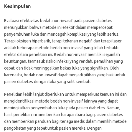
Kesimpulan
Evaluasi efektivitas bedah non-invasif pada pasien diabetes
menunjukkan bahwa metode ini efektif dalam mempercepat
penyembuhan luka dan mencegah komplikasi yang lebih serius.
Terapi oksigen hiperbarik, terapi tekanan negatif, dan terapi laser
adalah beberapa metode bedah non-invasif yang telah terbukti
efektif dalam penelitian ini. Bedah non-invasif memiliki sejumlah
keuntungan, termasuk risiko infeksi yang rendah, pemulihan yang
cepat, dan tidak meninggalkan bekas luka yang signifikan. Oleh
karena itu, bedah non-invasif dapat menjadi pilihan yang baik untuk
pasien diabetes dengan luka yang sulit sembuh.
Penelitian lebih lanjut diperlukan untuk memperkuat temuan ini dan
mengidentifikasi metode bedah non-invasif lainnya yang dapat
meningkatkan penyembuhan luka pada pasien diabetes. Namun,
hasil penelitian ini memberikan harapan baru bagi pasien diabetes
dan memberikan panduan bagi tenaga medis dalam memilih metode
pengobatan yang tepat untuk pasien mereka. Dengan