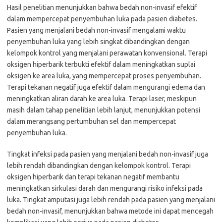
Hasil penelitian menunjukkan bahwa bedah non-invasif efektif
dalam mempercepat penyembuhan luka pada pasien diabetes.
Pasien yang menjalani bedah non-invasif mengalami waktu
penyembuhan luka yang lebih singkat dibandingkan dengan
kelompok kontrol yang menjalani perawatan konvensional. Terapi
oksigen hiperbarik terbukti efektif dalam meningkatkan suplai
oksigen ke area luka, yang mempercepat proses penyembuhan.
Terapi tekanan negatif juga efektif dalam mengurangi edema dan
meningkatkan aliran darah ke area luka. Terapi laser, meskipun
masih dalam tahap penelitian lebih lanjut, menunjukkan potensi
dalam merangsang pertumbuhan sel dan mempercepat
penyembuhan luka.
Tingkat infeksi pada pasien yang menjalani bedah non-invasif juga
lebih rendah dibandingkan dengan kelompok kontrol. Terapi
oksigen hiperbarik dan terapi tekanan negatif membantu
meningkatkan sirkulasi darah dan mengurangi risiko infeksi pada
luka. Tingkat amputasi juga lebih rendah pada pasien yang menjalani
bedah non-invasif, menunjukkan bahwa metode ini dapat mencegah