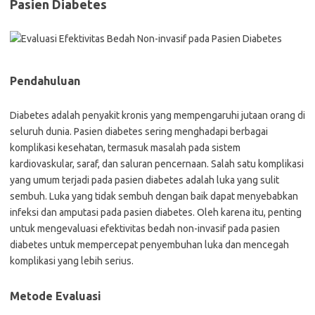
Pasien Diabetes
Pendahuluan
Diabetes adalah penyakit kronis yang mempengaruhi jutaan orang di
seluruh dunia. Pasien diabetes sering menghadapi berbagai
komplikasi kesehatan, termasuk masalah pada sistem
kardiovaskular, saraf, dan saluran pencernaan. Salah satu komplikasi
yang umum terjadi pada pasien diabetes adalah luka yang sulit
sembuh. Luka yang tidak sembuh dengan baik dapat menyebabkan
infeksi dan amputasi pada pasien diabetes. Oleh karena itu, penting
untuk mengevaluasi efektivitas bedah non-invasif pada pasien
diabetes untuk mempercepat penyembuhan luka dan mencegah
komplikasi yang lebih serius.
Metode Evaluasi