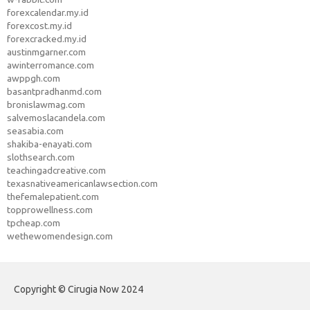
forexcalendar.my.id
forexcost.my.id
forexcracked.my.id
austinmgarner.com
awinterromance.com
awppgh.com
basantpradhanmd.com
bronislawmag.com
salvemoslacandela.com
seasabia.com
shakiba-enayati.com
slothsearch.com
teachingadcreative.com
texasnativeamericanlawsection.com
thefemalepatient.com
topprowellness.com
tpcheap.com
wethewomendesign.com
Copyright © Cirugia Now 2024