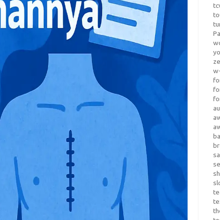
tc
to
tu
Pa
wo
yo
z
w-
fo
fo
fo
au
a
a
b
b
sa
s
sh
sl
te
te
th