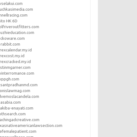
vselakui.com
uchkasimedia.com
nnellracing.com
ito HK 6D
lfriveroutfitters.com
uzhieducation.com
eckoware.com
rabbit.com
rexcalendar.my.id
rexcost.my.id
rexcracked.my.id
stinmgarner.com
winterromance.com
wppgh.com
asantpradhanmd.com
ronislawmag.com
lvemoslacandela.com
easabia.com
akiba-enayati.com
othsearch.com
achingadcreative.com
xasnativeamericanlawsection.com
efemalepatient.com