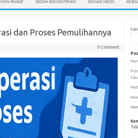
 NON-INVASIF
BEDAH REKONSTRUKSI
INOVASI MEDIS
KESEH
Cari
asi dan Proses Pemulihannya
0 Comment
Pos
Pem
Pro
Caca
Per
Ino
Mem
Kom
Tid