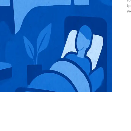
t
t
w