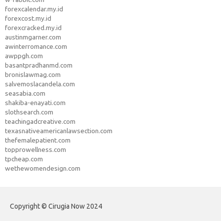
forexcalendar.my.id
forexcost.my.id
forexcracked.my.id
austinmgarner.com
awinterromance.com
awppgh.com
basantpradhanmd.com
bronislawmag.com
salvemoslacandela.com
seasabia.com
shakiba-enayati.com
slothsearch.com
teachingadcreative.com
texasnativeamericanlawsection.com
thefemalepatient.com
topprowellness.com
tpcheap.com
wethewomendesign.com
Copyright © Cirugia Now 2024