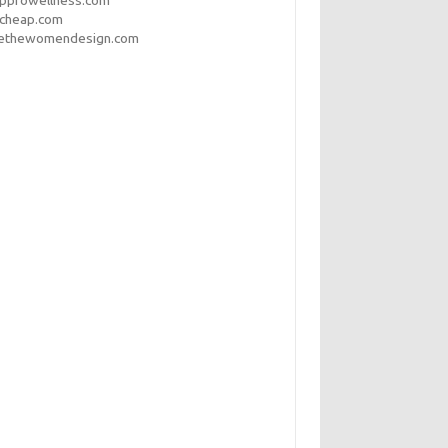
opprowellness.com
pcheap.com
ethewomendesign.com