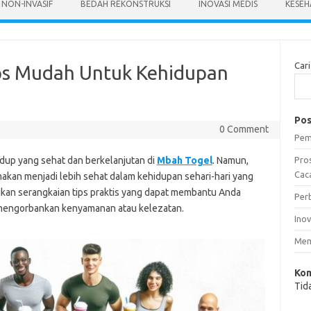
 NON-INVASIF
BEDAH REKONSTRUKSI
INOVASI MEDIS
KESEH
Cari
ps Mudah Untuk Kehidupan
Pos
0 Comment
Pem
idup yang sehat dan berkelanjutan di
Mbah Togel
. Namun,
Pro
Caca
makan menjadi lebih sehat dalam kehidupan sehari-hari yang
ikan serangkaian tips praktis yang dapat membantu Anda
Per
mengorbankan kenyamanan atau kelezatan.
Ino
Mem
Kom
Tid