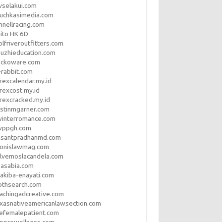
vselakui.com
uchkasimedia.com
nnellracing.com
ito HK 6D
lfriveroutfitters.com
uzhieducation.com
eckoware.com
rabbit.com
rexcalendar.my.id
rexcost.my.id
rexcracked.my.id
stinmgarner.com
winterromance.com
wppgh.com
asantpradhanmd.com
ronislawmag.com
lvemoslacandela.com
easabia.com
akiba-enayati.com
othsearch.com
achingadcreative.com
xasnativeamericanlawsection.com
efemalepatient.com