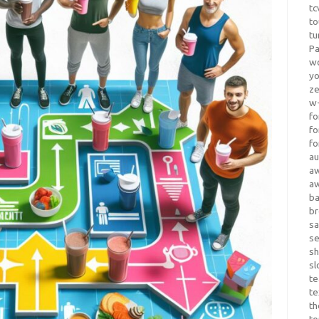
tc
to
tu
Pa
wo
yo
z
w-
fo
fo
fo
au
a
a
b
b
sa
s
sh
sl
te
te
th