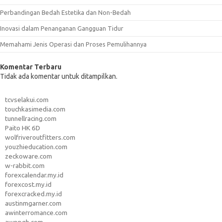
Perbandingan Bedah Estetika dan Non-Bedah
Inovasi dalam Penanganan Gangguan Tidur
Memahami Jenis Operasi dan Proses Pemulihannya
Komentar Terbaru
Tidak ada komentar untuk ditampilkan.
tcvselakui.com
touchkasimedia.com
tunnellracing.com
Paito HK 6D
wolfriveroutfitters.com
youzhieducation.com
zeckoware.com
w-rabbit.com
forexcalendar.my.id
forexcost.my.id
forexcracked.my.id
austinmgarner.com
awinterromance.com