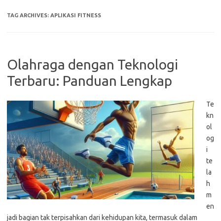
TAG ARCHIVES:
APLIKASI FITNESS
Olahraga dengan Teknologi
Terbaru: Panduan Lengkap
Te
kn
ol
og
i
te
la
h
m
en
jadi bagian tak terpisahkan dari kehidupan kita, termasuk dalam