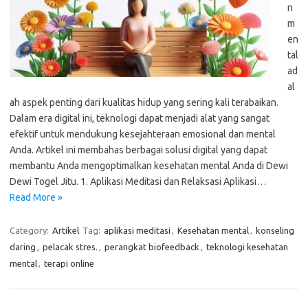
n
m
en
tal
ad
al
ah aspek penting dari kualitas hidup yang sering kali terabaikan.
Dalam era digital ini, teknologi dapat menjadi alat yang sangat
efektif untuk mendukung kesejahteraan emosional dan mental
Anda. Artikel ini membahas berbagai solusi digital yang dapat
membantu Anda mengoptimalkan kesehatan mental Anda di Dewi
Dewi Togel Jitu. 1. Aplikasi Meditasi dan Relaksasi Aplikasi…
Read More »
Category:
Artikel
Tag:
aplikasi meditasi
,
Kesehatan mental
,
konseling
daring
,
pelacak stres.
,
perangkat biofeedback
,
teknologi kesehatan
mental
,
terapi online