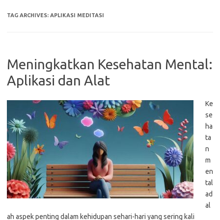
TAG ARCHIVES:
APLIKASI MEDITASI
Meningkatkan Kesehatan Mental:
Aplikasi dan Alat
Ke
se
ha
ta
n
m
en
tal
ad
al
ah aspek penting dalam kehidupan sehari-hari yang sering kali