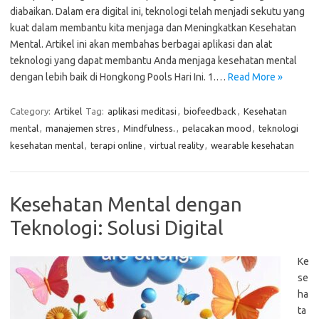
diabaikan. Dalam era digital ini, teknologi telah menjadi sekutu yang
kuat dalam membantu kita menjaga dan Meningkatkan Kesehatan
Mental. Artikel ini akan membahas berbagai aplikasi dan alat
teknologi yang dapat membantu Anda menjaga kesehatan mental
dengan lebih baik di Hongkong Pools Hari Ini. 1.…
Read More »
Category:
Artikel
Tag:
aplikasi meditasi
,
biofeedback
,
Kesehatan
mental
,
manajemen stres
,
Mindfulness.
,
pelacakan mood
,
teknologi
kesehatan mental
,
terapi online
,
virtual reality
,
wearable kesehatan
Kesehatan Mental dengan
Teknologi: Solusi Digital
Ke
se
ha
ta