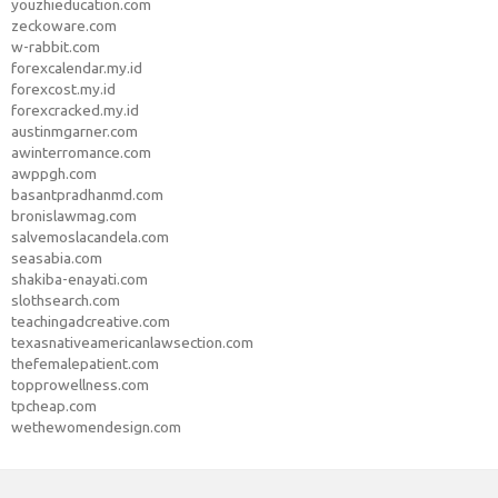
youzhieducation.com
zeckoware.com
w-rabbit.com
forexcalendar.my.id
forexcost.my.id
forexcracked.my.id
austinmgarner.com
awinterromance.com
awppgh.com
basantpradhanmd.com
bronislawmag.com
salvemoslacandela.com
seasabia.com
shakiba-enayati.com
slothsearch.com
teachingadcreative.com
texasnativeamericanlawsection.com
thefemalepatient.com
topprowellness.com
tpcheap.com
wethewomendesign.com