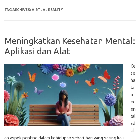
TAG ARCHIVES:
VIRTUAL REALITY
Meningkatkan Kesehatan Mental:
Aplikasi dan Alat
Ke
se
ha
ta
n
m
en
tal
ad
al
ah aspek penting dalam kehidupan sehari-hari yang sering kali