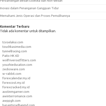
Perbandingan Bedah Estetika dan Non-Bedah
Inovasi dalam Penanganan Gangguan Tidur
Memahami Jenis Operasi dan Proses Pemulihannya
Komentar Terbaru
Tidak ada komentar untuk ditampilkan.
tcvselakui.com
touchkasimedia.com
tunnellracing.com
Paito HK 6D
wolfriveroutfitters.com
youzhieducation.com
zeckoware.com
w-rabbit.com
forexcalendar.my.id
forexcost.my.id
forexcracked.my.id
austinmgarner.com
awinterromance.com
awppgh.com
basantpradhanmd.com