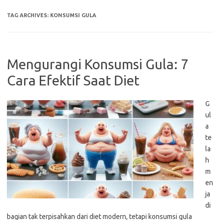
TAG ARCHIVES:
KONSUMSI GULA
Mengurangi Konsumsi Gula: 7
Cara Efektif Saat Diet
G
ul
a
te
la
h
m
en
ja
di
bagian tak terpisahkan dari diet modern, tetapi konsumsi gula