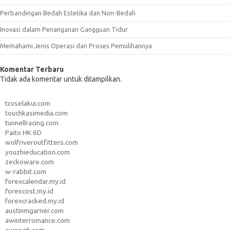
Perbandingan Bedah Estetika dan Non-Bedah
Inovasi dalam Penanganan Gangguan Tidur
Memahami Jenis Operasi dan Proses Pemulihannya
Komentar Terbaru
Tidak ada komentar untuk ditampilkan.
tcvselakui.com
touchkasimedia.com
tunnellracing.com
Paito HK 6D
wolfriveroutfitters.com
youzhieducation.com
zeckoware.com
w-rabbit.com
forexcalendar.my.id
forexcost.my.id
forexcracked.my.id
austinmgarner.com
awinterromance.com