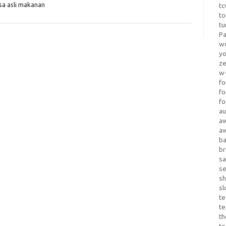
sa asli makanan
tc
to
tu
Pa
wo
yo
z
w-
fo
fo
fo
au
a
a
b
b
sa
s
sh
sl
te
te
th