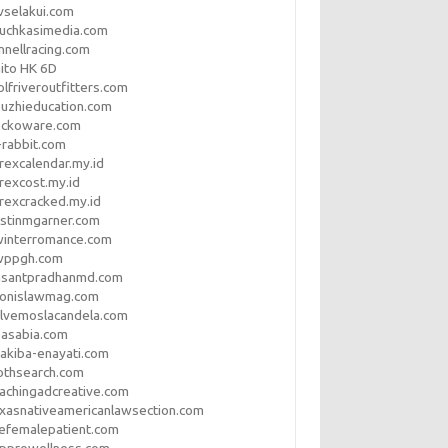
vselakui.com
uchkasimedia.com
nnellracing.com
ito HK 6D
lfriveroutfitters.com
uzhieducation.com
eckoware.com
rabbit.com
rexcalendar.my.id
rexcost.my.id
rexcracked.my.id
stinmgarner.com
winterromance.com
wppgh.com
asantpradhanmd.com
ronislawmag.com
lvemoslacandela.com
easabia.com
akiba-enayati.com
othsearch.com
achingadcreative.com
xasnativeamericanlawsection.com
efemalepatient.com