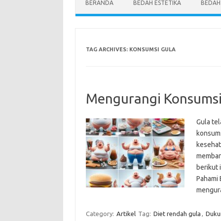
BERANDA
BEDAH ESTETIKA
BEDAH
TAG ARCHIVES:
KONSUMSI GULA
Mengurangi Konsumsi G
Gula tel
konsums
kesehata
membant
berikut 
Pahami 
mengura
Category:
Artikel
Tag:
Diet rendah gula
,
Dukun