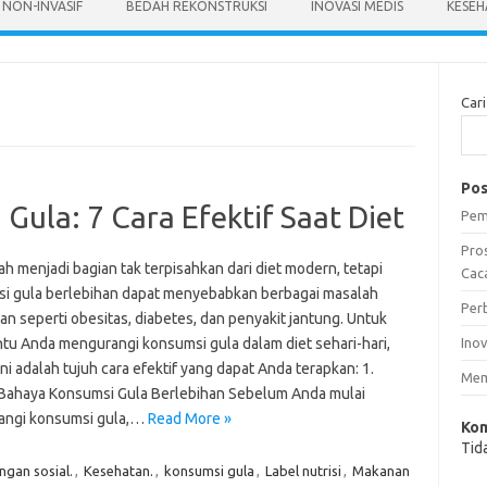
 NON-INVASIF
BEDAH REKONSTRUKSI
INOVASI MEDIS
KESEH
Cari
Pos
ula: 7 Cara Efektif Saat Diet
Pem
Pro
ah menjadi bagian tak terpisahkan dari diet modern, tetapi
Caca
i gula berlebihan dapat menyebabkan berbagai masalah
Per
n seperti obesitas, diabetes, dan penyakit jantung. Untuk
u Anda mengurangi konsumsi gula dalam diet sehari-hari,
Ino
ini adalah tujuh cara efektif yang dapat Anda terapkan: 1.
Mem
Bahaya Konsumsi Gula Berlebihan Sebelum Anda mulai
ngi konsumsi gula,…
Read More »
Kom
Tid
gan sosial.
,
Kesehatan.
,
konsumsi gula
,
Label nutrisi
,
Makanan