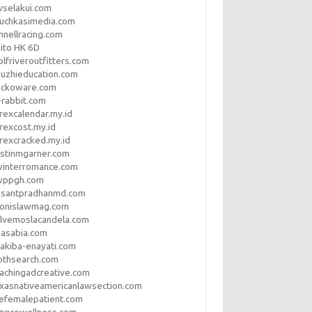
vselakui.com
uchkasimedia.com
nnellracing.com
ito HK 6D
lfriveroutfitters.com
uzhieducation.com
eckoware.com
rabbit.com
rexcalendar.my.id
rexcost.my.id
rexcracked.my.id
stinmgarner.com
winterromance.com
wppgh.com
asantpradhanmd.com
ronislawmag.com
lvemoslacandela.com
easabia.com
akiba-enayati.com
othsearch.com
achingadcreative.com
xasnativeamericanlawsection.com
efemalepatient.com