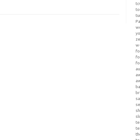
tc
to
tu
Pa
wo
yo
z
w-
fo
fo
fo
au
a
a
b
b
sa
s
sh
sl
te
te
th