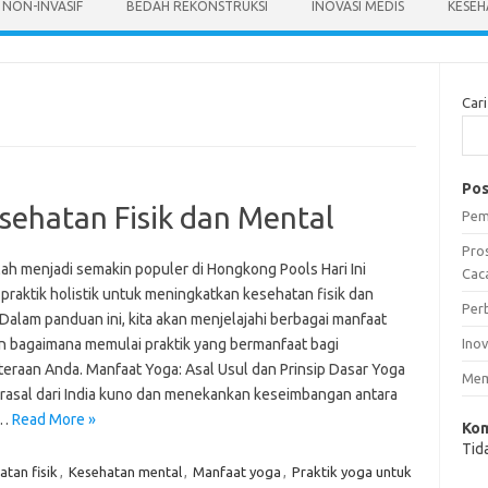
 NON-INVASIF
BEDAH REKONSTRUKSI
INOVASI MEDIS
KESEH
Cari
Pos
sehatan Fisik dan Mental
Pem
Pro
lah menjadi semakin populer di Hongkong Pools Hari Ini
Caca
praktik holistik untuk meningkatkan kesehatan fisik dan
Per
Dalam panduan ini, kita akan menjelajahi berbagai manfaat
n bagaimana memulai praktik yang bermanfaat bagi
Ino
teraan Anda. Manfaat Yoga: Asal Usul dan Prinsip Dasar Yoga
Mem
rasal dari India kuno dan menekankan keseimbangan antara
,…
Read More »
Kom
Tid
tan fisik
,
Kesehatan mental
,
Manfaat yoga
,
Praktik yoga untuk