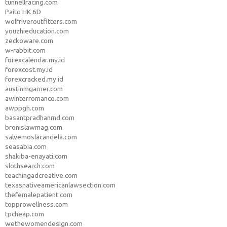
tunnellracing.com
Paito HK 6D
wolfriveroutfitters.com
youzhieducation.com
zeckoware.com
w-rabbit.com
forexcalendar.my.id
forexcost.my.id
forexcracked.my.id
austinmgarner.com
awinterromance.com
awppgh.com
basantpradhanmd.com
bronislawmag.com
salvemoslacandela.com
seasabia.com
shakiba-enayati.com
slothsearch.com
teachingadcreative.com
texasnativeamericanlawsection.com
thefemalepatient.com
topprowellness.com
tpcheap.com
wethewomendesign.com