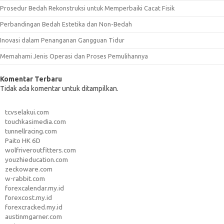
Prosedur Bedah Rekonstruksi untuk Memperbaiki Cacat Fisik
Perbandingan Bedah Estetika dan Non-Bedah
Inovasi dalam Penanganan Gangguan Tidur
Memahami Jenis Operasi dan Proses Pemulihannya
Komentar Terbaru
Tidak ada komentar untuk ditampilkan.
tcvselakui.com
touchkasimedia.com
tunnellracing.com
Paito HK 6D
wolfriveroutfitters.com
youzhieducation.com
zeckoware.com
w-rabbit.com
forexcalendar.my.id
forexcost.my.id
forexcracked.my.id
austinmgarner.com