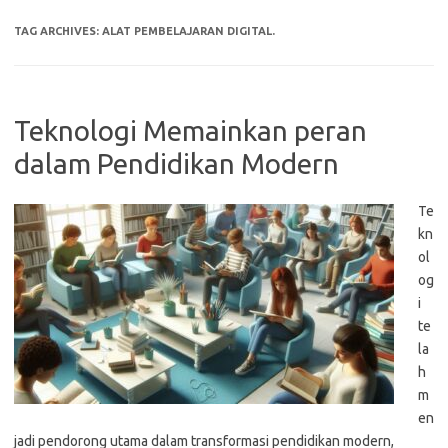
TAG ARCHIVES:
ALAT PEMBELAJARAN DIGITAL.
Teknologi Memainkan peran
dalam Pendidikan Modern
Te
kn
ol
og
i
te
la
h
m
en
jadi pendorong utama dalam transformasi pendidikan modern,