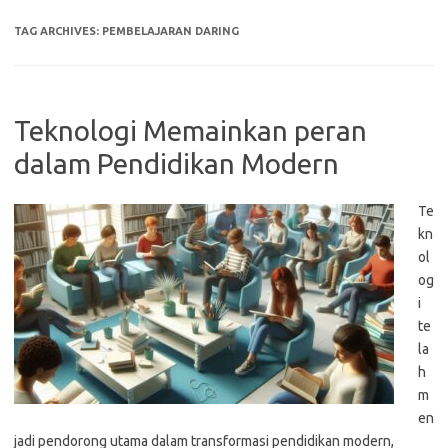
TAG ARCHIVES:
PEMBELAJARAN DARING
Teknologi Memainkan peran
dalam Pendidikan Modern
Te
kn
ol
og
i
te
la
h
m
en
jadi pendorong utama dalam transformasi pendidikan modern,