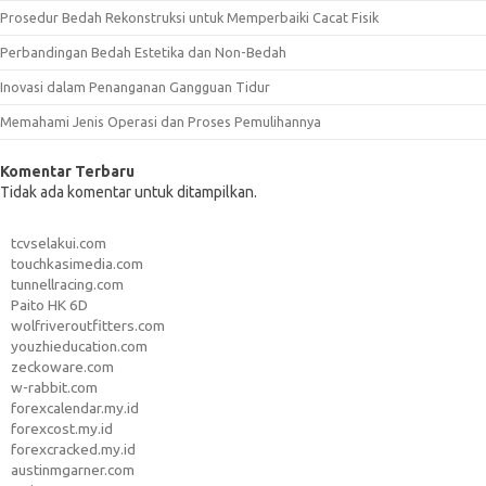
Prosedur Bedah Rekonstruksi untuk Memperbaiki Cacat Fisik
Perbandingan Bedah Estetika dan Non-Bedah
Inovasi dalam Penanganan Gangguan Tidur
Memahami Jenis Operasi dan Proses Pemulihannya
Komentar Terbaru
Tidak ada komentar untuk ditampilkan.
tcvselakui.com
touchkasimedia.com
tunnellracing.com
Paito HK 6D
wolfriveroutfitters.com
youzhieducation.com
zeckoware.com
w-rabbit.com
forexcalendar.my.id
forexcost.my.id
forexcracked.my.id
austinmgarner.com