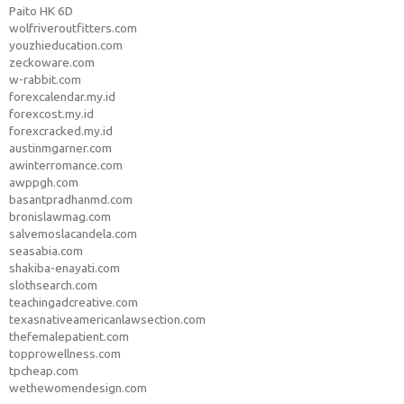
Paito HK 6D
wolfriveroutfitters.com
youzhieducation.com
zeckoware.com
w-rabbit.com
forexcalendar.my.id
forexcost.my.id
forexcracked.my.id
austinmgarner.com
awinterromance.com
awppgh.com
basantpradhanmd.com
bronislawmag.com
salvemoslacandela.com
seasabia.com
shakiba-enayati.com
slothsearch.com
teachingadcreative.com
texasnativeamericanlawsection.com
thefemalepatient.com
topprowellness.com
tpcheap.com
wethewomendesign.com