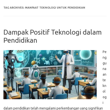
TAG ARCHIVES:
MANFAAT TEKNOLOGI UNTUK PENDIDIKAN
Dampak Positif Teknologi dalam
Pendidikan
Pe
ng
gu
na
an
te
kn
ol
og
i
dalam pendidikan telah mengalami perkembangan yang signifikan