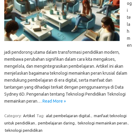
og
i
te
la
h
m
en
jadi pendorong utama dalam transformasi pendidikan modern,
membawa perubahan signifikan dalam cara kita mengakses,
mengelola, dan mengintegrasikan pembelajaran. Artikel ini akan
menjelaskan bagaimana teknologi memainkan peran krusial dalam
mendukung pembelajaran di era digital, serta manfaat dan
tantangan yang dihadapi terkait dengan penggunaannya di Data
Sydney 6D. Pengenalan tentang Teknologi Pendidikan Teknologi
memainkan peran…
Read More »
Category:
Artikel
Tag:
alat pembelajaran digital.
,
manfaat teknologi
untuk pendidikan
,
pembelajaran daring
,
teknologi memainkan peran
,
teknologi pendidikan