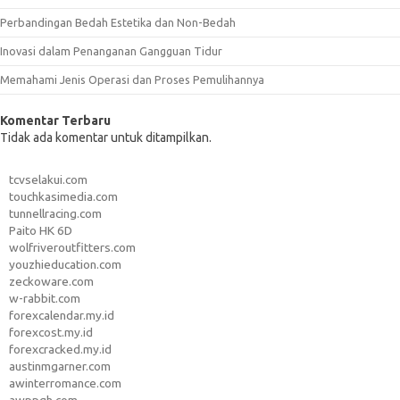
Perbandingan Bedah Estetika dan Non-Bedah
Inovasi dalam Penanganan Gangguan Tidur
Memahami Jenis Operasi dan Proses Pemulihannya
Komentar Terbaru
Tidak ada komentar untuk ditampilkan.
tcvselakui.com
touchkasimedia.com
tunnellracing.com
Paito HK 6D
wolfriveroutfitters.com
youzhieducation.com
zeckoware.com
w-rabbit.com
forexcalendar.my.id
forexcost.my.id
forexcracked.my.id
austinmgarner.com
awinterromance.com