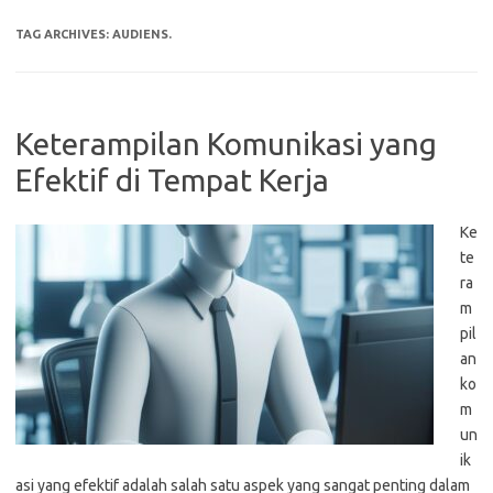
TAG ARCHIVES:
AUDIENS.
Keterampilan Komunikasi yang
Efektif di Tempat Kerja
Ke
te
ra
m
pil
an
ko
m
un
ik
asi yang efektif adalah salah satu aspek yang sangat penting dalam