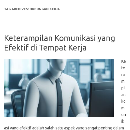
TAG ARCHIVES:
HUBUNGAN KERJA
Keterampilan Komunikasi yang
Efektif di Tempat Kerja
Ke
te
ra
m
pil
an
ko
m
un
ik
asi yang efektif adalah salah satu aspek yang sangat penting dalam