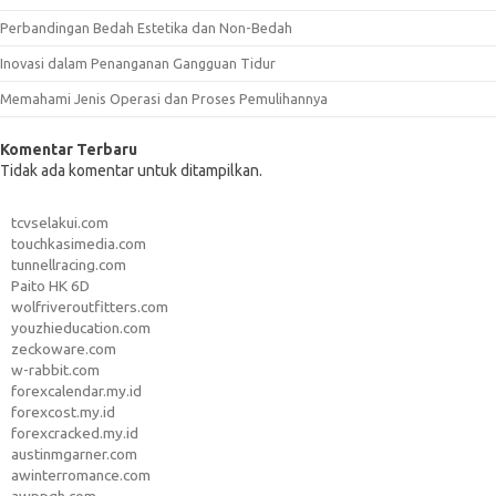
Perbandingan Bedah Estetika dan Non-Bedah
Inovasi dalam Penanganan Gangguan Tidur
Memahami Jenis Operasi dan Proses Pemulihannya
Komentar Terbaru
Tidak ada komentar untuk ditampilkan.
tcvselakui.com
touchkasimedia.com
tunnellracing.com
Paito HK 6D
wolfriveroutfitters.com
youzhieducation.com
zeckoware.com
w-rabbit.com
forexcalendar.my.id
forexcost.my.id
forexcracked.my.id
austinmgarner.com
awinterromance.com