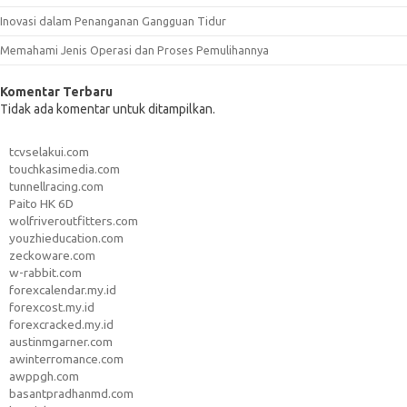
Inovasi dalam Penanganan Gangguan Tidur
Memahami Jenis Operasi dan Proses Pemulihannya
Komentar Terbaru
Tidak ada komentar untuk ditampilkan.
tcvselakui.com
touchkasimedia.com
tunnellracing.com
Paito HK 6D
wolfriveroutfitters.com
youzhieducation.com
zeckoware.com
w-rabbit.com
forexcalendar.my.id
forexcost.my.id
forexcracked.my.id
austinmgarner.com
awinterromance.com
awppgh.com
basantpradhanmd.com