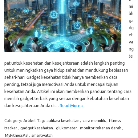
mi
lih
ga
dg
et
ya
ng
te
pat untuk kesehatan dan kesejahteraan adalah langkah penting
untuk meningkatkan gaya hidup sehat dan mendukung kebiasaan
sehari-hari. Gadget kesehatan tidak hanya memberikan data
penting, tetapi juga memotivasi Anda untuk mencapai tujuan
kesehatan Anda. Artikel ini akan memberikan panduan tentang cara
memilih gadget terbaik yang sesuai dengan kebutuhan kesehatan
dan kesejahteraan Anda di…
Read More »
Category:
Artikel
Tag:
aplikasi kesehatan
,
cara memilih.
,
fitness
tracker
,
gadget kesehatan
,
glukometer
,
monitor tekanan darah
,
MyFitnessPal
,
smartwatch