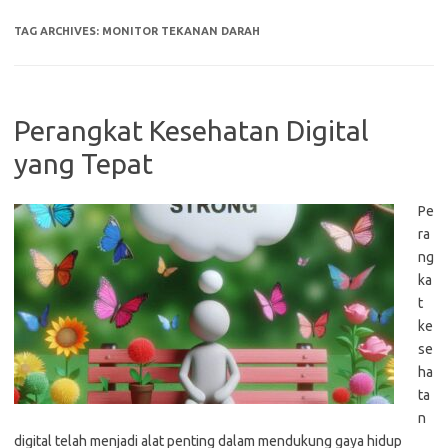
TAG ARCHIVES:
MONITOR TEKANAN DARAH
Perangkat Kesehatan Digital
yang Tepat
Pe
ra
ng
ka
t
ke
se
ha
ta
n
digital telah menjadi alat penting dalam mendukung gaya hidup