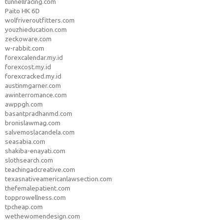
tunnellracing.com
Paito HK 6D
wolfriveroutfitters.com
youzhieducation.com
zeckoware.com
w-rabbit.com
forexcalendar.my.id
forexcost.my.id
forexcracked.my.id
austinmgarner.com
awinterromance.com
awppgh.com
basantpradhanmd.com
bronislawmag.com
salvemoslacandela.com
seasabia.com
shakiba-enayati.com
slothsearch.com
teachingadcreative.com
texasnativeamericanlawsection.com
thefemalepatient.com
topprowellness.com
tpcheap.com
wethewomendesign.com