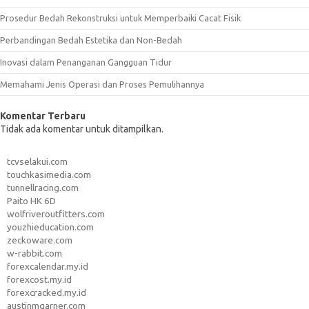
Prosedur Bedah Rekonstruksi untuk Memperbaiki Cacat Fisik
Perbandingan Bedah Estetika dan Non-Bedah
Inovasi dalam Penanganan Gangguan Tidur
Memahami Jenis Operasi dan Proses Pemulihannya
Komentar Terbaru
Tidak ada komentar untuk ditampilkan.
tcvselakui.com
touchkasimedia.com
tunnellracing.com
Paito HK 6D
wolfriveroutfitters.com
youzhieducation.com
zeckoware.com
w-rabbit.com
forexcalendar.my.id
forexcost.my.id
forexcracked.my.id
austinmgarner.com