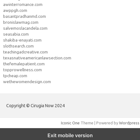
awinterromance.com
awppgh.com
basantpradhanmd.com
bronislawmag.com
salvemoslacandela.com
seasabia.com
shakiba-enayati.com
slothsearch.com
teachingadcreative.com
texasnativeamericanlawsection.com
thefemalepatient.com
topprowellness.com
tpcheap.com
wethewomendesign.com
Copyright © Cirugia Now 2024
Iconic One
Theme | Powered by
Wordpress
Exit mobile version