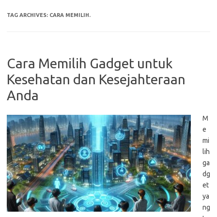
TAG ARCHIVES:
CARA MEMILIH.
Cara Memilih Gadget untuk
Kesehatan dan Kesejahteraan
Anda
M
e
mi
lih
ga
dg
et
ya
ng